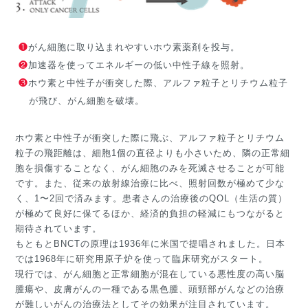
❶
がん細胞に取り込まれやすいホウ素薬剤を投与。
❷
加速器を使ってエネルギーの低い中性子線を照射。
❸
ホウ素と中性子が衝突した際、アルファ粒子とリチウム粒子
が飛び、がん細胞を破壊。
ホウ素と中性子が衝突した際に飛ぶ、アルファ粒子とリチウム
粒子の飛距離は、細胞1個の直径よりも小さいため、隣の正常細
胞を損傷することなく、がん細胞のみを死滅させることが可能
です。また、従来の放射線治療に比べ、照射回数が極めて少な
く、1〜2回で済みます。患者さんの治療後のQOL（生活の質）
が極めて良好に保てるほか、経済的負担の軽減にもつながると
期待されています。
もともとBNCTの原理は1936年に米国で提唱されました。日本
では1968年に研究用原子炉を使って臨床研究がスタート。
現行では、がん細胞と正常細胞が混在している悪性度の高い脳
腫瘍や、皮膚がんの一種である黒色腫、頭頸部がんなどの治療
が難しいがんの治療法としてその効果が注目されています。